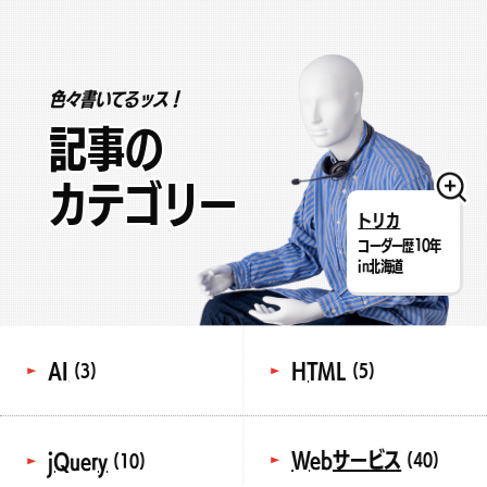
色々書いてるッス！
記事の
カテゴリー
トリカ
コーダー歴10年
in北海道
AI
HTML
(3)
(5)
Webサービス
jQuery
(40)
(10)