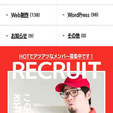
WordPress
Web制作
(98)
(138)
その他
お知らせ
(0)
(9)
H
O
T
で
ア
ツ
ア
ツ
な
メ
ン
バ
ー
募
集
中
で
す
！
R
E
C
R
U
I
T