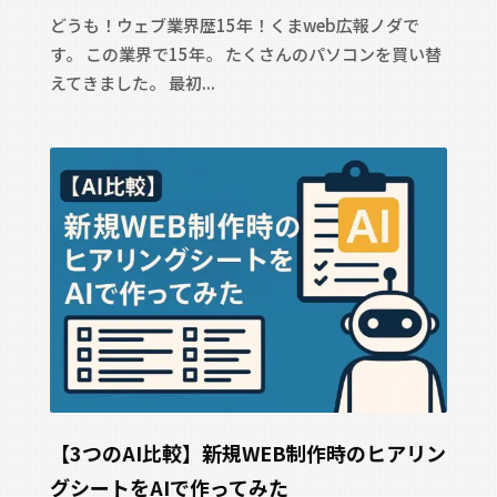
どうも！ウェブ業界歴15年！くまweb広報ノダで
す。 この業界で15年。 たくさんのパソコンを買い替
©Kumaweb. All Rights Reserv
えてきました。 最初...
【3つのAI比較】新規WEB制作時のヒアリン
グシートをAIで作ってみた