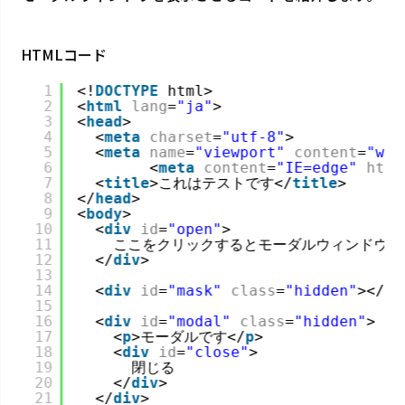
HTMLコード
1
<!
DOCTYPE
html>
2
<
html
lang
=
"ja"
>
3
<
head
>
4
<
meta
charset
=
"utf-8"
>
5
<
meta
name
=
"viewport"
content
=
"wid
6
<
meta
content
=
"IE=edge"
http
7
<
title
>これはテストです</
title
>
8
</
head
>
9
<
body
>
10
<
div
id
=
"open"
>
11
ここをクリックするとモーダルウィンドウを
12
</
div
>
13
14
<
div
id
=
"mask"
class
=
"hidden"
></
di
15
16
<
div
id
=
"modal"
class
=
"hidden"
>
17
<
p
>モーダルです</
p
>
18
<
div
id
=
"close"
>
19
閉じる
20
</
div
>
21
</
div
>