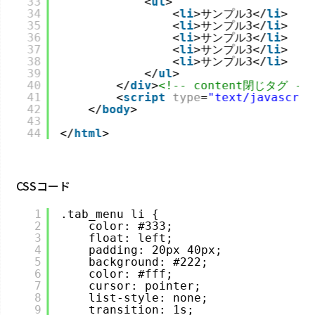
33
<
ul
>
34
<
li
>サンプル3</
li
>
35
<
li
>サンプル3</
li
>
36
<
li
>サンプル3</
li
>
37
<
li
>サンプル3</
li
>
38
<
li
>サンプル3</
li
>
39
</
ul
>
40
</
div
>
<!-- content閉じタグ --
41
<
script
type
=
"text/javascrip
42
</
body
>
43
44
</
html
>
CSSコード
1
.tab_menu li {
2
color: #333;
3
float: left;
4
padding: 20px 40px;
5
background: #222;
6
color: #fff;
7
cursor: pointer;
8
list-style: none;
9
transition: 1s;