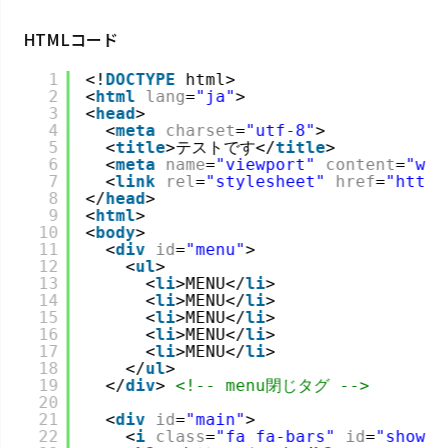
HTMLコード
umaweb. All Rights Reserved
1
<!
DOCTYPE
html>
2
<
html
lang
=
"ja"
>
3
<
head
>
4
<
meta
charset
=
"utf-8"
>
5
<
title
>テストです</
title
>
6
<
meta
name
=
"viewport"
content
=
"wid
7
<
link
rel
=
"stylesheet"
href
=
"
https
8
</
head
>
9
<
html
>
10
<
body
>
11
<
div
id
=
"menu"
>
12
<
ul
>
13
<
li
>MENU</
li
>
14
<
li
>MENU</
li
>
15
<
li
>MENU</
li
>
16
<
li
>MENU</
li
>
17
<
li
>MENU</
li
>
18
</
ul
>
19
</
div
> 
<!-- menu閉じタグ -->
20
21
<
div
id
=
"main"
>
22
<
i
class
=
"fa fa-bars"
id
=
"show"
>