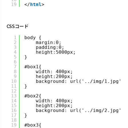
19
</
html
>
CSSコード
1
body {
2
margin:0;
3
padding:0;
4
height:5000px;
5
}
6
7
#box1{
8
width: 400px;
9
height:200px;
10
background: url('../img/1.jpg') 
11
}
12
13
#box2{
14
width: 400px;
15
height:200px;
16
background: url('../img/2.jpg') 
17
}
18
19
#box3{