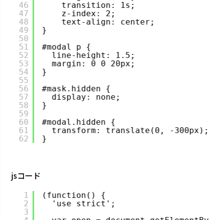
46
transition: 1s;
47
z-index: 2;
48
text-align: center;
49
}
50
51
#modal p {
52
line-height: 1.5;
53
margin: 0 0 20px;
54
}
55
56
#mask.hidden {
57
display: none;
58
}
59
60
#modal.hidden {
61
transform: translate(0, -300px);
62
}
jsコード
1
(function() {
2
'use strict';
3