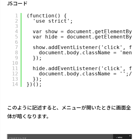
JSコード
1
(function() {
2
'use strict';
3
4
var show = document.getElementById
5
var hide = document.getElementById
6
7
show.addEventListener('click', fun
8
document.body.className = 'm
9
});
10
11
hide.addEventListener('click', fun
12
document.body.className = '
13
});
14
})();
このように記述すると、メニューが開いたときに画面全
体が暗くなります。