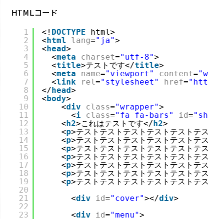
HTMLコード
1
<!
DOCTYPE
html>
2
<
html
lang
=
"ja"
>
3
<
head
>
4
<
meta
charset
=
"utf-8"
>
5
<
title
>テストです</
title
>
6
<
meta
name
=
"viewport"
content
=
"wid
7
<
link
rel
=
"stylesheet"
href
=
"
https
8
</
head
>
9
<
body
>
10
<
div
class
=
"wrapper"
>
11
<
i
class
=
"fa fa-bars"
id
=
"show
12
<
h2
>これはテストです</
h2
>
13
<
p
>テストテストテストテストテストテスト
14
<
p
>テストテストテストテストテストテスト
15
<
p
>テストテストテストテストテストテスト
16
<
p
>テストテストテストテストテストテスト
17
<
p
>テストテストテストテストテストテスト
18
<
p
>テストテストテストテストテストテスト
19
<
p
>テストテストテストテストテストテスト
20
21
<
div
id
=
"cover"
></
div
>
22
23
<
div
id
=
"menu"
>