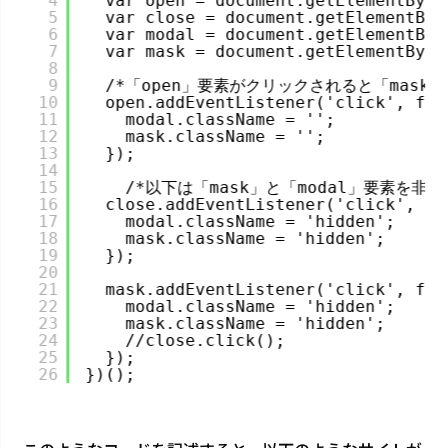
4
var open = document.getElementById
5
var close = document.getElementByI
6
var modal = document.getElementByI
7
var mask = document.getElementById
8
9
/*「open」要素がクリックされると「mask
10
open.addEventListener('click', fun
11
modal.className = '';
12
mask.className = '';
13
});
14
15
/*以下は「mask」と「modal」要素を非
16
close.addEventListener('click', fu
17
modal.className = 'hidden';
18
mask.className = 'hidden';
19
});
20
21
mask.addEventListener('click', fun
22
modal.className = 'hidden';
23
mask.className = 'hidden';
24
//close.click();
25
});
26
})();