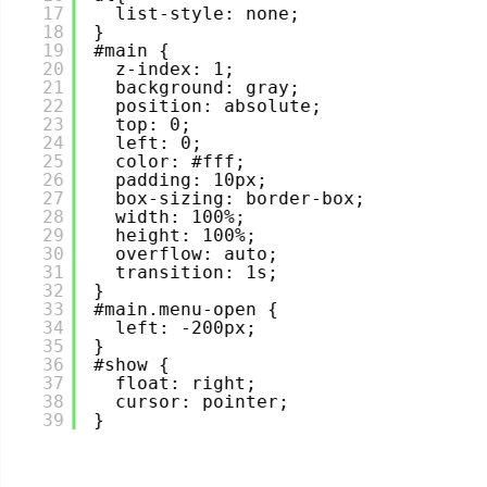
17
list-style: none;
18
}
19
#main {
20
z-index: 1;
21
background: gray;
22
position: absolute;
23
top: 0;
24
left: 0;
25
color: #fff;
26
padding: 10px;
27
box-sizing: border-box;
28
width: 100%;
29
height: 100%;
30
overflow: auto;
31
transition: 1s;
32
}
33
#main.menu-open {
34
left: -200px;
35
}
36
#show {
37
float: right;
38
cursor: pointer;
39
}