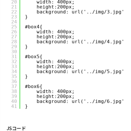
20
width: 400px;
21
height:200px;
22
background: url('../img/3.jpg') 
23
}
24
25
#box4{
26
width: 400px;
27
height:200px;
28
background: url('../img/4.jpg') 
29
}
30
31
#box5{
32
width: 400px;
33
height:200px;
34
background: url('../img/5.jpg') 
35
}
36
37
#box6{
38
width: 400px;
39
height:200px;
40
background: url('../img/6.jpg') 
41
}
JSコード