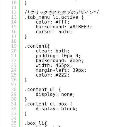
10
}
11
12
/*クリックされたタブのデザイン*/
13
.tab_menu li.active {
14
color: #fff;
15
background: #81BEF7;
16
cursor: auto;
17
}
18
19
.content{
20
clear: both;
21
padding: 10px 0;
22
background: #eee;
23
width: 465px;
24
margin-left: 39px;
25
color: #222;
26
}
27
28
.content ul {
29
display: none;
30
}
31
.content ul.box {
32
display: block;
33
}
34
35
.box li{