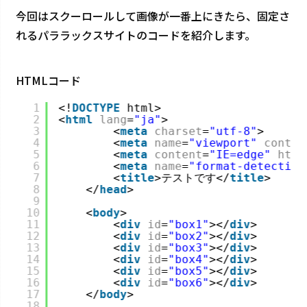
今回はスクーロールして画像が一番上にきたら、固定さ
れるパララックスサイトのコードを紹介します。
HTMLコード
1
<!
DOCTYPE
html>
2
<
html
lang
=
"ja"
>
3
<
meta
charset
=
"utf-8"
>
4
<
meta
name
=
"viewport"
conten
5
<
meta
content
=
"IE=edge"
http
6
<
meta
name
=
"format-detection
7
<
title
>テストです</
title
>
8
</
head
>
9
10
<
body
>
11
<
div
id
=
"box1"
></
div
>
12
<
div
id
=
"box2"
></
div
>
13
<
div
id
=
"box3"
></
div
>
14
<
div
id
=
"box4"
></
div
>
15
<
div
id
=
"box5"
></
div
>
16
<
div
id
=
"box6"
></
div
>
17
</
body
>
18