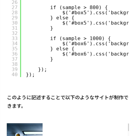
26
27
if (sample > 800) {
28
$('#box5').css('backgrou
29
} else {
30
$('#box5').css('backgrou
31
}
32
33
if (sample > 1000) {
34
$('#box6').css('backgrou
35
} else {
36
$('#box6').css('backgrou
37
}
38
39
});
40
});
このように記述することで以下のようなサイトが制作で
きます。