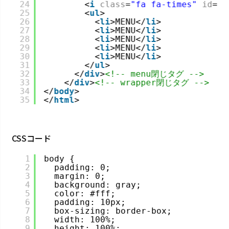
24
<
i
class
=
"fa fa-times"
id
=
"h
25
<
ul
>
26
<
li
>MENU</
li
>
27
<
li
>MENU</
li
>
28
<
li
>MENU</
li
>
29
<
li
>MENU</
li
>
30
<
li
>MENU</
li
>
31
</
ul
>
32
</
div
>
<!-- menu閉じタグ -->
33
</
div
>
<!-- wrapper閉じタグ -->
34
</
body
>
35
</
html
>
CSSコード
1
body {
2
padding: 0;
3
margin: 0;
4
background: gray;
5
color: #fff;
6
padding: 10px;
7
box-sizing: border-box;
8
width: 100%;
9
height: 100%;