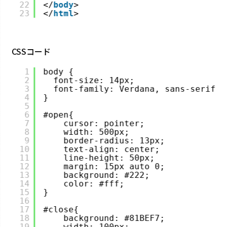
22
</
body
>
23
</
html
>
CSSコード
1
body {
2
font-size: 14px;
3
font-family: Verdana, sans-serif;
4
}
5
6
#open{
7
cursor: pointer;
8
width: 500px;
9
border-radius: 13px;
10
text-align: center;
11
line-height: 50px;
12
margin: 15px auto 0;
13
background: #222;
14
color: #fff;
15
}
16
17
#close{
18
background: #81BEF7;
19
width: 100px;