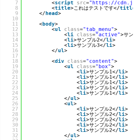
7
<
script
src
=
"
https://cdn.jsd
8
<
title
>これはテストです</
title
>
9
</
head
>
10
11
<
body
>
12
<
ul
class
=
"tab_menu"
>
13
<
li
class
=
"active"
>サンプ
14
<
li
>サンプル2</
li
>
15
<
li
>サンプル3</
li
>
16
</
ul
>
17
18
<
div
class
=
"content"
>
19
<
ul
class
=
"box"
>
20
<
li
>サンプル1</
li
>
21
<
li
>サンプル1</
li
>
22
<
li
>サンプル1</
li
>
23
<
li
>サンプル1</
li
>
24
<
li
>サンプル1</
li
>
25
</
ul
>
26
<
ul
>
27
<
li
>サンプル2</
li
>
28
<
li
>サンプル2</
li
>
29
<
li
>サンプル2</
li
>
30
<
li
>サンプル2</
li
>
31
<
li
>サンプル2</
li
>
32
</
ul
>