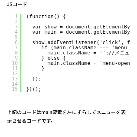
JSコード
1
(function() {
2
3
var show = document.getElementById
4
var main = document.getElementById
5
6
show.addEventListener('click', fun
7
if (main.className === 'menu-op
8
main.className = '';//メニ
9
} else {
10
main.className = 'menu-op
11
}
12
13
});
14
15
})();
上記のコードはmain要素を左にずらしてメニューを表
示させるコードです。