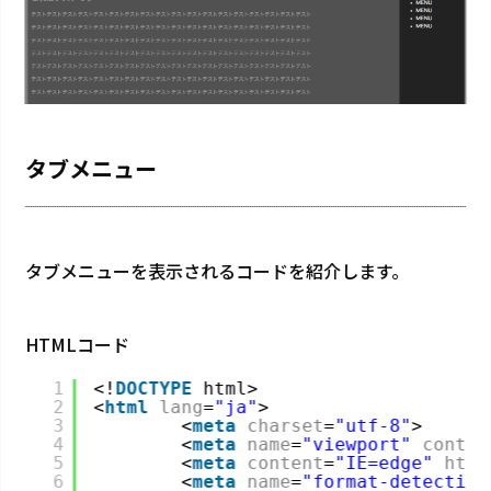
タブメニュー
タブメニューを表示されるコードを紹介します。
HTMLコード
1
<!
DOCTYPE
html>
2
<
html
lang
=
"ja"
>
3
<
meta
charset
=
"utf-8"
>
4
<
meta
name
=
"viewport"
conten
5
<
meta
content
=
"IE=edge"
http
6
<
meta
name
=
"format-detection