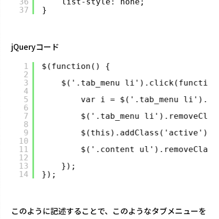
36
list-style: none;
37
}
jQueryコード
1
$(function() {
2
3
$('.tab_menu li').click(function
4
5
var i = $('.tab_menu li').in
6
7
$('.tab_menu li').removeClas
8
9
$(this).addClass('active');
10
11
$('.content ul').removeClass
12
13
});
14
});
このように記述することで、このようなタブメニューを