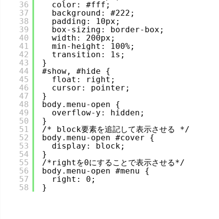
36
color: #fff;
37
background: #222;
38
padding: 10px;
39
box-sizing: border-box;
40
width: 200px;
41
min-height: 100%;
42
transition: 1s;
43
}
44
#show, #hide {
45
float: right;
46
cursor: pointer;
47
}
48
body.menu-open {
49
overflow-y: hidden;
50
}
51
/* block要素を追記して表示させる */
52
body.menu-open #cover {
53
display: block;
54
}
55
/*rightを0にすることで表示させる*/
56
body.menu-open #menu {
57
right: 0;
58
}