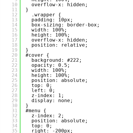
10
overflow-x: hidden;
11
}
12
.wrapper {
13
padding: 10px;
14
box-sizing: border-box;
15
width: 100%;
16
height: 100%;
17
overflow-x: hidden;
18
position: relative;
19
}
20
#cover {
21
background: #222;
22
opacity: 0.5;
23
width: 100%;
24
height: 100%;
25
position: absolute;
26
top: 0;
27
left: 0;
28
z-index: 1;
29
display: none;
30
}
31
#menu {
32
z-index: 2;
33
position: absolute;
34
top: 0;
35
right: -200px;