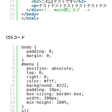
23
<
h2
>これはテストです</
h2
>
24
<
p
>テストテストテストテストテストテスト
25
</
div
>
<!-- main閉じタグ -->
26
</
body
>
27
</
html
>
CSSコード
1
body {
2
padding: 0;
3
margin: 0;
4
}
5
#menu {
6
position: absolute;
7
top: 0;
8
right: 0;
9
color: #fff;
10
background: #222;
11
padding: 10px;
12
box-sizing: border-box;
13
width: 200px;
14
min-height: 100%;
15
}
16
ul{