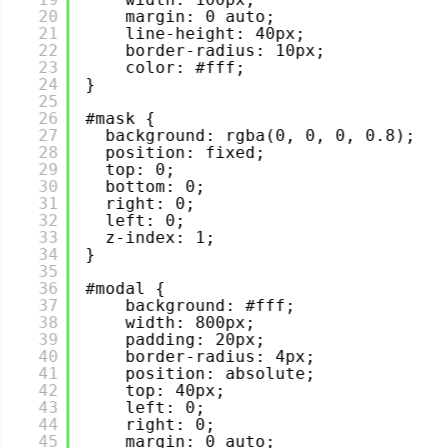
20
margin: 0 auto;
21
line-height: 40px;
22
border-radius: 10px;
23
color: #fff;
24
}
25
26
#mask {
27
background: rgba(0, 0, 0, 0.8);
28
position: fixed;
29
top: 0;
30
bottom: 0;
31
right: 0;
32
left: 0;
33
z-index: 1;
34
}
35
36
#modal {
37
background: #fff;
38
width: 800px;
39
padding: 20px;
40
border-radius: 4px;
41
position: absolute;
42
top: 40px;
43
left: 0;
44
right: 0;
45
margin: 0 auto;