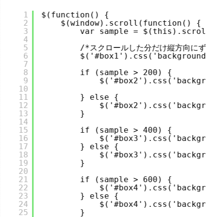
1
$(function() {
2
$(window).scroll(function() {
3
var sample = $(this).scrollT
4
5
/*スクロールした分だけ縦方向にずれる
6
$('#box1').css('background-p
7
8
if (sample > 200) {
9
$('#box2').css('backgrou
10
11
} else {
12
$('#box2').css('backgrou
13
}
14
15
if (sample > 400) {
16
$('#box3').css('backgrou
17
} else {
18
$('#box3').css('backgrou
19
}
20
21
if (sample > 600) {
22
$('#box4').css('backgrou
23
} else {
24
$('#box4').css('backgrou
25
}